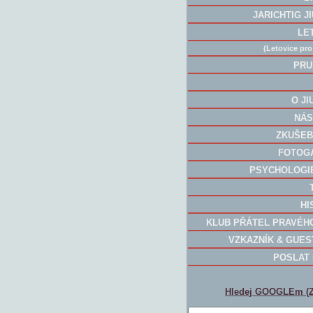
JARICHTIG J
LE
(Letovice pro
PRU
O JI
NÁS
ZKUŠEB
FOTOG
PSYCHOLOGI
HI
KLUB PŘÁTEL PRAVÉH
VZKAZNÍK & GUE
POSLAT
Hledej GOOGLEm (