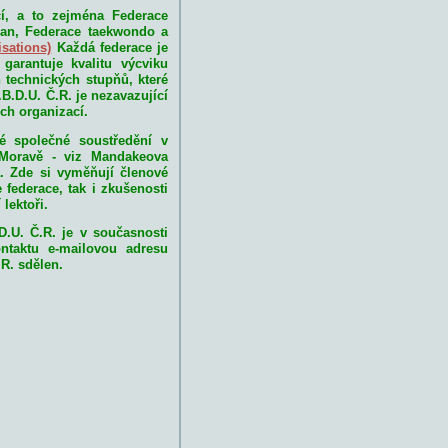
cí, a to zejména Federace
čuan, Federace taekwondo a
isations)
Každá federace je
garantuje kvalitu výcviku
technických stupňů, které
.B.D.U. Č.R. je nezavazující
ých organizací.
né společné soustředění v
Moravě - viz Mandakeova
. Zde si vyměňují členové
 federace, tak i zkušenosti
lektoři.
.U. Č.R. je v současnosti
ontaktu e-mailovou adresu
R. sdělen.