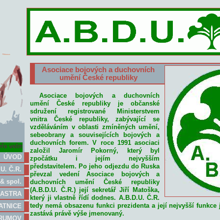
Asociace bojových a duchovních
umění České republiky
Asociace bojových a duchovních
umění České republiky je občanské
sdružení registrované Ministerstvem
vnitra České republiky, zabývající se
vzděláváním v oblasti zmíněných umění,
sebeobrany a souvisejících bojových a
duchovních forem. V roce 1991 asociaci
 velmi povedená MANDRAKEOVA FOTOGALERIE, kdo byl na Zubří, neměl b
založil Jaromír Pokorný, který byl
ÚVOD
zpočátku i jejím nejvyšším
představitelem. Po jeho odjezdu do Ruska
U. Č.R.
převzal vedení Asociace bojových a
& spol.
duchovních umění České republiky
(A.B.D.U. Č.R.) její sekretář Jiří Matoška,
ASTRA
který ji vlastně řídí dodnes. A.B.D.U. Č.R.
tedy nemá obsazenu funkci prezidenta a její nejvyšší funkce
ATNICE
zastává právě výše jmenovaný.
RUMOV