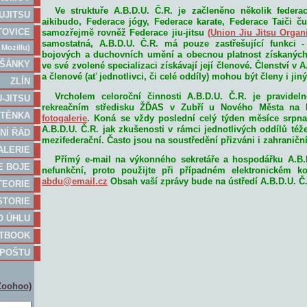
Ve struktuře A.B.D.U. Č.R. je začleněno několik federa
IUJITSU
aikibudo, Federace jógy, Federace karate, Federace Taiči 
TOVICE
samozřejmě rovněž Federace jiu-jitsu
(Union Jiu Jitsu Organ
samostatná, A.B.D.U. Č.R. má pouze zastřešující funkci - 
 Mozillu)
bojových a duchovních umění a obecnou platnost získaných 
ŠÁNKY
ve své zvolené specializaci získávají její členové. Členství v A
a členové (ať jednotlivci, či celé oddíly) mohou být členy i jin
ZLÍN
Vrcholem celoroční činnosti A.B.D.U. Č.R. je pravidel
U-JITSU
rekreačním středisku ŽĎAS v Zubří u Nového Města na 
TĚNKA
fotogalerie
. Koná se vždy poslední celý týden měsíce srpna
A.B.D.U. Č.R. jak zkušenosti v rámci jednotlivých oddílů téže
NÍ ŘÁD
mezifederační. Často jsou na soustředění přizváni i zahraniční 
ALERIE
Přímý e-mail na výkonného sekretáře a hospodářku A.B.D
E BOJE
nefunkční, proto použijte při případném elektronickém k
abdu@email.cz
Obsah vaší zprávy bude na ústředí A.B.D.U. Č.
TEORIE
STORIE
O ÚHLU
STBOOK
 POŠTU
Zoohoo)