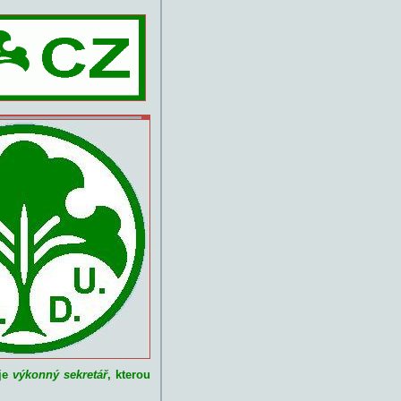
y si ji nechat ujít.
 je
výkonný sekretář
, kterou