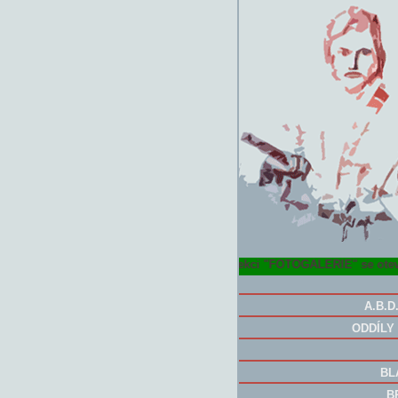
Po kliknutí na sekci "FOTOGALERIE" se otevře
A.B.D.
ODDÍLY 
BL
B